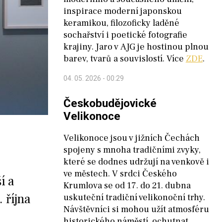
inspirace moderní japonskou
keramikou, filozoficky laděné
sochařství i poetické fotografie
krajiny. Jaro v AJG je hostinou plnou
barev, tvarů a souvislostí. Více
ZDE
.
04. 05. 2026 - 00:29
Českobudějovické
Velikonoce
Velikonoce jsou v jižních Čechách
spojeny s mnoha tradičními zvyky,
které se dodnes udržují na venkově i
ve městech. V srdci Českého
í a
Krumlova se od 17. do 21. dubna
 října
uskuteční tradiční velikonoční trhy.
Návštěvníci si mohou užít atmosféru
historického náměstí, ochutnat