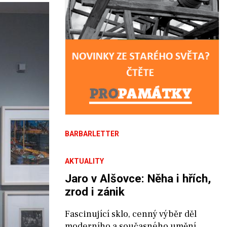
BARBARLETTER
AKTUALITY
Jaro v Alšovce: Něha i hřích,
zrod i zánik
Fascinující sklo, cenný výběr děl
moderního a současného umění,