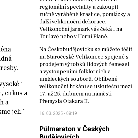
regionální speciality a zakoupit
ručně vyráběné kraslice, pomlázky a
další velikonoční dekorace.
Velikonoční jarmark vás čeká i na
Toulavě nebo v Horní Plané.
ména
Na Českobudějovicku se můžete těšit
na Staročeské Velikonoce spojené s
ádná
prodejem výrobků lidových řemesel
kresby.
a vystoupeními folklorních a
uměleckých souborů. Oblíbené
„vysoké“
velikonoční hrkání se uskuteční mezi
, cirkus a
17. až 25. dubnem na náměstí
Přemysla Otakara II.
h a
me jeli,“
16. 03. 2025 - 08:19
Půlmaraton v Českých
Budějovicích