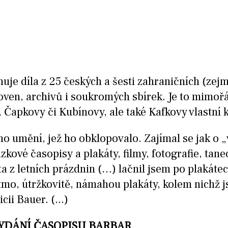
uje díla z 25 českých a šesti zahraničních (zej
oven, archivů i soukromých sbírek. Je to mimoř
, Čapkovy či Kubínovy, ale také Kafkovy vlastní 
ho umění, jež ho obklopovalo. Zajímal se jak o 
kové časopisy a plakáty, filmy, fotografie, tanec
a z letních prázdnin (…) lačnil jsem po plakátec
tmo, útržkovitě, námahou plakáty, kolem nichž js
ii Bauer. (...)
VYDÁNÍ ČASOPISU BARBAR