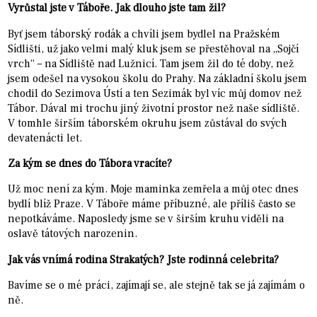
Vyrůstal jste v Táboře. Jak dlouho jste tam žil?
Byť jsem táborský rodák a chvíli jsem bydlel na Pražském
Sídlišti, už jako velmi malý kluk jsem se přestěhoval na „Sojčí
vrch“ – na Sídliště nad Lužnicí. Tam jsem žil do té doby, než
jsem odešel na vysokou školu do Prahy. Na základní školu jsem
chodil do Sezimova Ústí a ten Sezimák byl víc můj domov než
Tábor. Dával mi trochu jiný životní prostor než naše sídliště.
V tomhle širším táborském okruhu jsem zůstával do svých
devatenácti let.
Za kým se dnes do Tábora vracíte?
Už moc není za kým. Moje maminka zemřela a můj otec dnes
bydlí blíž Praze. V Táboře máme příbuzné, ale příliš často se
nepotkáváme. Naposledy jsme se v širším kruhu viděli na
oslavě tátových narozenin.
Jak vás vnímá rodina Strakatých? Jste rodinná celebrita?
Bavíme se o mé práci, zajímají se, ale stejně tak se já zajímám o
ně.