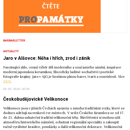
BARBARLETTER
AKTUALITY
Jaro v Alšovce: Něha i hřích, zrod i zánik
Fascinující sklo, cenný výběr děl moderního a současného umění, inspirace
moderní japonskou keramikou, filozoficky laděné sochařství i poetické
fotografie krajiny. Jaro v AJG je hostinou plnou barev, tvarů a souvislostí. Více
ZDE
.
04. 05. 2026 - 00:29
Českobudějovické Velikonoce
Velikonoce jsou v jižních Čechách spojeny s mnoha tradičními zvyky, které se
dodnes udržují na venkově i ve městech. V srdci Českého Krumlova se od 17.
do 21. dubna uskuteční tradiční velikonoční trhy. Návštěvníci si mohou užít
atmosféru historického náměstí, ochutnat regionální speciality a zakoupit
ručně vyráběné kraslice, pomlázky a další velikonoční dekorace. Velikonoční