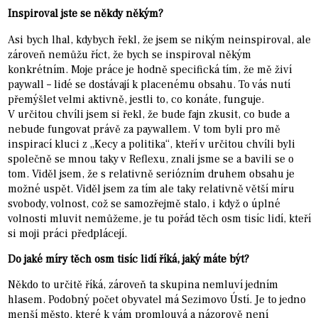
Inspiroval jste se někdy někým?
Asi bych lhal, kdybych řekl, že jsem se nikým neinspiroval, ale
zároveň nemůžu říct, že bych se inspiroval někým
konkrétním. Moje práce je hodně specifická tím, že mě živí
paywall – lidé se dostávají k placenému obsahu. To vás nutí
přemýšlet velmi aktivně, jestli to, co konáte, funguje.
V určitou chvíli jsem si řekl, že bude fajn zkusit, co bude a
nebude fungovat právě za paywallem. V tom byli pro mě
inspirací kluci z „Kecy a politika“, kteří v určitou chvíli byli
společně se mnou taky v Reflexu, znali jsme se a bavili se o
tom. Viděl jsem, že s relativně seriózním druhem obsahu je
možné uspět. Viděl jsem za tím ale taky relativně větší míru
svobody, volnost, což se samozřejmě stalo, i když o úplné
volnosti mluvit nemůžeme, je tu pořád těch osm tisíc lidí, kteří
si moji práci předplácejí.
Do jaké míry těch osm tisíc lidí říká, jaký máte být?
Někdo to určitě říká, zároveň ta skupina nemluví jedním
hlasem. Podobný počet obyvatel má Sezimovo Ústí. Je to jedno
menší město, které k vám promlouvá a názorově není