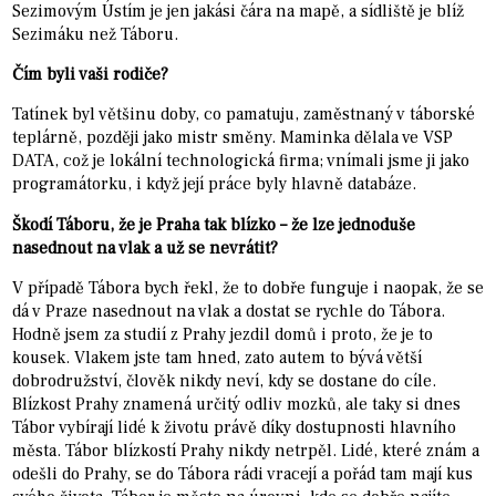
Sezimovým Ústím je jen jakási čára na mapě, a sídliště je blíž
Sezimáku než Táboru.
Čím byli vaši rodiče?
Tatínek byl většinu doby, co pamatuju, zaměstnaný v táborské
teplárně, později jako mistr směny. Maminka dělala ve VSP
DATA, což je lokální technologická firma; vnímali jsme ji jako
programátorku, i když její práce byly hlavně databáze.
Škodí Táboru, že je Praha tak blízko – že lze jednoduše
nasednout na vlak a už se nevrátit?
V případě Tábora bych řekl, že to dobře funguje i naopak, že se
dá v Praze nasednout na vlak a dostat se rychle do Tábora.
Hodně jsem za studií z Prahy jezdil domů i proto, že je to
kousek. Vlakem jste tam hned, zato autem to bývá větší
dobrodružství, člověk nikdy neví, kdy se dostane do cíle.
Blízkost Prahy znamená určitý odliv mozků, ale taky si dnes
Tábor vybírají lidé k životu právě díky dostupnosti hlavního
města. Tábor blízkostí Prahy nikdy netrpěl. Lidé, které znám a
odešli do Prahy, se do Tábora rádi vracejí a pořád tam mají kus