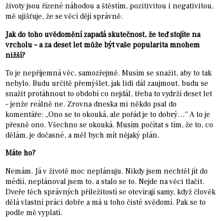
životy jsou řízené náhodou a štěstím, pozitivitou i negativitou,
mě ujišťuje, že se věcí dějí správně.
Jak do toho uvědomění zapadá skutečnost, že teď stojíte na
vrcholu – a za deset let může být vaše popularita mnohem
nižší?
To je nepříjemná věc, samozřejmě. Musím se snažit, aby to tak
nebylo. Budu určitě přemýšlet, jak lidi dál zaujmout, budu se
snažit protáhnout to období co nejdál, třeba to vydrží deset let
– jenže reálně ne. Zrovna dneska mi někdo psal do
komentáře: „Ono se to okouká, ale pořád je to dobrý…“ A to je
přesně ono. Všechno se okouká. Musím počítat s tím, že to, co
dělám, je dočasné, a měl bych mít nějaký plán.
Máte ho?
Nemám. Já v životě moc neplánuju. Nikdy jsem nechtěl jít do
médií, neplánoval jsem to, a stalo se to. Nejde na věci tlačit.
Dveře těch správných příležitostí se otevírají samy, když člověk
dělá vlastní práci dobře a má u toho čisté svědomí. Pak se to
podle mě vyplatí.