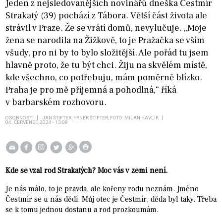
Jeden z nejsledovanějších novinářů dneška Čestmír
Strakatý (39) pochází z Tábora. Větší část života ale
strávil v Praze. Že se vrátí domů, nevylučuje. „Moje
žena se narodila na Žižkově, to je Pražačka se vším
všudy, pro ni by to bylo složitější. Ale pořád tu jsem
hlavně proto, že tu být chci. Žiju na skvělém místě,
kde všechno, co potřebuju, mám poměrně blízko.
Praha je pro mě příjemná a pohodlná,“ říká
v barbarském rozhovoru.
OSOBNOSTI
JAN ŠTIFTER, HYNEK ŠTIFTER, FOTO: MILAN HAVLÍK
04. ČERVENEC 2024 - 13:08
Kde se vzal rod Strakatých? Moc vás v zemi není.
Je nás málo, to je pravda, ale kořeny rodu neznám. Jméno
Čestmír se u nás dědí. Můj otec je Čestmír, děda byl taky. Třeba
se k tomu jednou dostanu a rod prozkoumám.