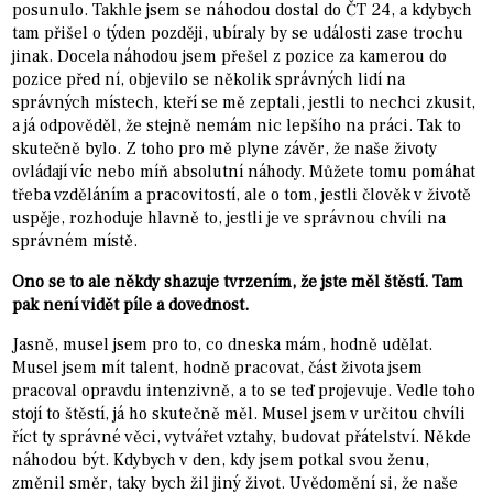
posunulo. Takhle jsem se náhodou dostal do ČT 24, a kdybych
tam přišel o týden později, ubíraly by se události zase trochu
jinak. Docela náhodou jsem přešel z pozice za kamerou do
pozice před ní, objevilo se několik správných lidí na
správných místech, kteří se mě zeptali, jestli to nechci zkusit,
a já odpověděl, že stejně nemám nic lepšího na práci. Tak to
skutečně bylo. Z toho pro mě plyne závěr, že naše životy
ovládají víc nebo míň absolutní náhody. Můžete tomu pomáhat
třeba vzděláním a pracovitostí, ale o tom, jestli člověk v životě
uspěje, rozhoduje hlavně to, jestli je ve správnou chvíli na
správném místě.
Ono se to ale někdy shazuje tvrzením, že jste měl štěstí. Tam
pak není vidět píle a dovednost.
Jasně, musel jsem pro to, co dneska mám, hodně udělat.
Musel jsem mít talent, hodně pracovat, část života jsem
pracoval opravdu intenzivně, a to se teď projevuje. Vedle toho
stojí to štěstí, já ho skutečně měl. Musel jsem v určitou chvíli
říct ty správné věci, vytvářet vztahy, budovat přátelství. Někde
náhodou být. Kdybych v den, kdy jsem potkal svou ženu,
změnil směr, taky bych žil jiný život. Uvědomění si, že naše