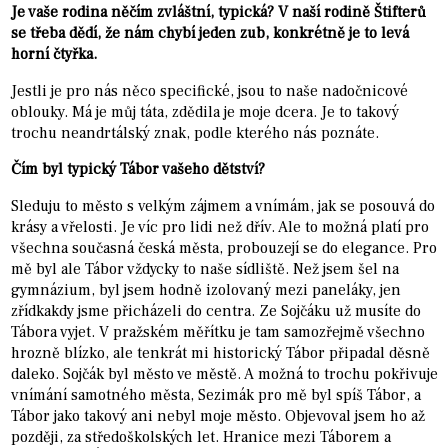
Je vaše rodina něčím zvláštní, typická? V naší rodině Štifterů
se třeba dědí, že nám chybí jeden zub, konkrétně je to levá
horní čtyřka.
Jestli je pro nás něco specifické, jsou to naše nadočnicové
oblouky. Má je můj táta, zdědila je moje dcera. Je to takový
trochu neandrtálský znak, podle kterého nás poznáte.
Čím byl typický Tábor vašeho dětství?
Sleduju to město s velkým zájmem a vnímám, jak se posouvá do
krásy a vřelosti. Je víc pro lidi než dřív. Ale to možná platí pro
všechna současná česká města, probouzejí se do elegance. Pro
mě byl ale Tábor vždycky to naše sídliště. Než jsem šel na
gymnázium, byl jsem hodně izolovaný mezi paneláky, jen
zřídkakdy jsme přicházeli do centra. Ze Sojčáku už musíte do
Tábora vyjet. V pražském měřítku je tam samozřejmě všechno
hrozně blízko, ale tenkrát mi historický Tábor připadal děsně
daleko. Sojčák byl město ve městě. A možná to trochu pokřivuje
vnímání samotného města, Sezimák pro mě byl spíš Tábor, a
Tábor jako takový ani nebyl moje město. Objevoval jsem ho až
později, za středoškolských let. Hranice mezi Táborem a