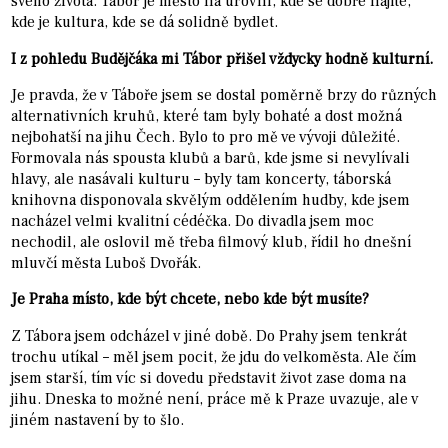
svého života. Tábor je město na úrovni, kde se dobře najíte,
kde je kultura, kde se dá solidně bydlet.
I z pohledu Budějčáka mi Tábor přišel vždycky hodně kulturní.
Je pravda, že v Táboře jsem se dostal poměrně brzy do různých
alternativních kruhů, které tam byly bohaté a dost možná
nejbohatší na jihu Čech. Bylo to pro mě ve vývoji důležité.
Formovala nás spousta klubů a barů, kde jsme si nevylívali
hlavy, ale nasávali kulturu – byly tam koncerty, táborská
knihovna disponovala skvělým oddělením hudby, kde jsem
nacházel velmi kvalitní cédéčka. Do divadla jsem moc
nechodil, ale oslovil mě třeba filmový klub, řídil ho dnešní
mluvčí města Luboš Dvořák.
Je Praha místo, kde být chcete, nebo kde být musíte?
Z Tábora jsem odcházel v jiné době. Do Prahy jsem tenkrát
trochu utíkal – měl jsem pocit, že jdu do velkoměsta. Ale čím
jsem starší, tím víc si dovedu představit život zase doma na
jihu. Dneska to možné není, práce mě k Praze uvazuje, ale v
jiném nastavení by to šlo.