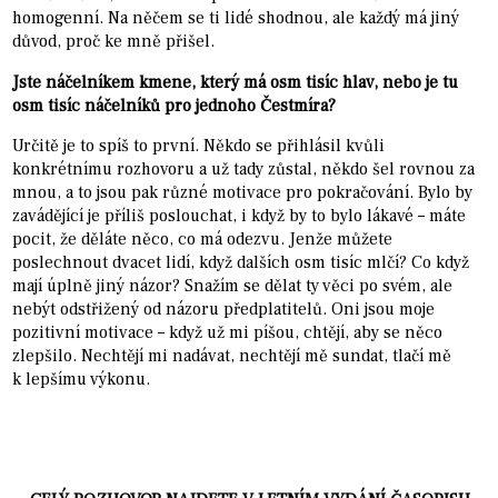
homogenní. Na něčem se ti lidé shodnou, ale každý má jiný
důvod, proč ke mně přišel.
Jste náčelníkem kmene, který má osm tisíc hlav, nebo je tu
osm tisíc náčelníků pro jednoho Čestmíra?
Určitě je to spíš to první. Někdo se přihlásil kvůli
konkrétnímu rozhovoru a už tady zůstal, někdo šel rovnou za
mnou, a to jsou pak různé motivace pro pokračování. Bylo by
zavádějící je příliš poslouchat, i když by to bylo lákavé – máte
pocit, že děláte něco, co má odezvu. Jenže můžete
poslechnout dvacet lidí, když dalších osm tisíc mlčí? Co když
mají úplně jiný názor? Snažím se dělat ty věci po svém, ale
nebýt odstřižený od názoru předplatitelů. Oni jsou moje
pozitivní motivace – když už mi píšou, chtějí, aby se něco
zlepšilo. Nechtějí mi nadávat, nechtějí mě sundat, tlačí mě
k lepšímu výkonu.