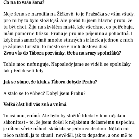
Co na to vaše žena?
Moje žena se narodila na Žižkově, to je Pražačka se vším všudy,
pro ni by to bylo složitější. Ale pořád tu jsem hlavně proto, že
tu být chci. Žiju na skvělém místě, kde všechno, co potřebuju,
mám poměrně blízko. Praha je pro mě příjemná a pohodlná. I
když má samozřejmě mnoho stinných stránek a jednou z nich
je záplava turistů, to město se v nich doslova dusí.
Zv
ou vás do Tábora pozvánky, třeba na srazy spolužáků?
Tohle moc nefunguje. Naposledy jsme se viděli se spolužáky
tak před deseti lety.
Jak se stane, že kluk z Tábora dobyde Prahu?
A stalo se to vůbec? Dobyl jsem Prahu?
Velká část lidí vás zná a vnímá.
To asi ano, vnímá. Ale bylo by složité hledat v tom nějakou
zákonitost – to, že jsem došel k nějakému dočasnému úspěchu,
je dílem série náhod, skládala se jedna za druhou. Někdo mi
něco nabídl, já to zkusil, nevěděl, jak to dopadne, a ono mě to