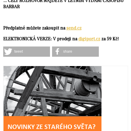
... CELÝ ROZHOVOR NAJDETE V LETNÍM VYDÁNÍ ČASOPISU
BARBAR
Předplatné můžete zakoupit na
send.cz
ELEKTRONICKÁ VERZE: V prodeji na
digiport.cz
za 59 Kč!
tweet
share