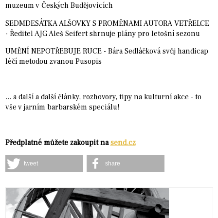
muzeum v Českých Budějovicích
SEDMDESÁTKA ALŠOVKY S PROMĚNAMI AUTORA VETŘELCE
- Ředitel AJG Aleš Seifert shrnuje plány pro letošní sezonu
UMĚNÍ NEPOTŘEBUJE RUCE - Bára Sedláčková svůj handicap
léčí metodou zvanou Pusopis
... a další a další články, rozhovory, tipy na kulturní akce - to
vše v jarním barbarském speciálu!
Předplatné můžete zakoupit na
send.cz
tweet
share