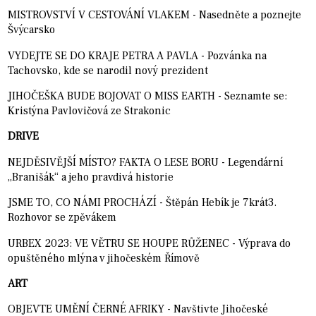
MISTROVSTVÍ V CESTOVÁNÍ VLAKEM - Nasedněte a poznejte
Švýcarsko
VYDEJTE SE DO KRAJE PETRA A PAVLA - Pozvánka na
Tachovsko, kde se narodil nový prezident
JIHOČEŠKA BUDE BOJOVAT O MISS EARTH - Seznamte se:
Kristýna Pavlovičová ze Strakonic
DRIVE
NEJDĚSIVĚJŠÍ MÍSTO? FAKTA O LESE BORU - Legendární
„Branišák“ a jeho pravdivá historie
JSME TO, CO NÁMI PROCHÁZÍ - Štěpán Hebík je 7krát3.
Rozhovor se zpěvákem
URBEX 2023: VE VĚTRU SE HOUPE RŮŽENEC - Výprava do
opuštěného mlýna v jihočeském Římově
ART
OBJEVTE UMĚNÍ ČERNÉ AFRIKY - Navštivte Jihočeské