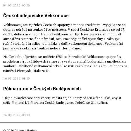
04. 05. 2026 - 00:29
Českobudějovické Velikonoce
Velikonoce jsou v jižních Čechách spojeny s mnoha tradičními zvyky, které se
dodnes udržují na venkově i ve městech. V srdci Českého Krumlova se od 17.
do 21. dubna uskuteční tradiční velikonoční trhy. Návštěvníci si mohou užít
atmosféru historického náměstí, ochutnat regionální speciality a zakoupit
ručně vyráběné kraslice, pomlázky a další velikonoční dekorace. Velikonoční
jarmark vás čeká i na Toulavě nebo v Horní Plané.
Na Českobudějovicku se můžete těšit na Staročeské Velikonoce spojené s
prodejem výrobků lidových řemesel a vystoupeními folklorních a uměleckých
souborů. Oblíbené velikonoční hrkání se uskuteční mezi 17. až 25. dubnem na
náměstí Přemysla Otakara II.
16. 03. 2025 - 08:19
Půlmaraton v Českých Budějovicích
Už po dvaadvacáté se v centru města sejdou davy běžců a fanoušků, aby si
užily Mattoni 1/2 Maraton České Budějovice. Poběží se 31. května.
16. 03. 2025 - 08:18
© 2026 Časopis Barbar