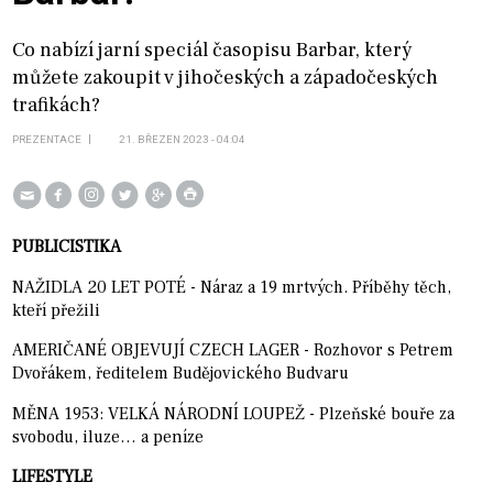
Co nabízí jarní speciál časopisu Barbar, který
můžete zakoupit v jihočeských a západočeských
trafikách?
PREZENTACE
21. BŘEZEN 2023 - 04:04
PUBLICISTIKA
NAŽIDLA 20 LET POTÉ - Náraz a 19 mrtvých. Příběhy těch,
kteří přežili
AMERIČANÉ OBJEVUJÍ CZECH LAGER - Rozhovor s Petrem
Dvořákem, ředitelem Budějovického Budvaru
MĚNA 1953: VELKÁ NÁRODNÍ LOUPEŽ - Plzeňské bouře za
svobodu, iluze… a peníze
LIFESTYLE