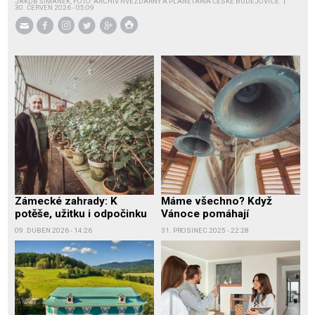
JAKUB ŠIMÁNEK, FOTO: ARCHIV HVĚZDÁRNY A PLANETÁRIA ČESKÉ BUDĚJOVICE
30. ČERVEN 2026 - 05:09
Zámecké zahrady: K
Máme všechno? Když
potěše, užitku i odpočinku
Vánoce pomáhají
09. DUBEN 2026 - 14:26
31. PROSINEC 2025 - 22:28