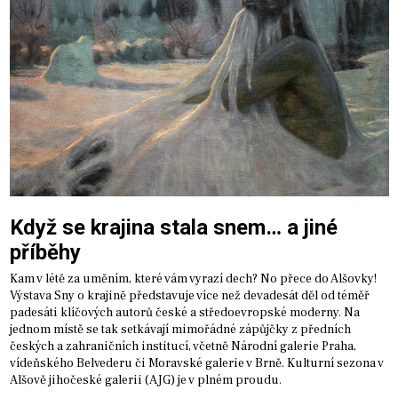
Když se krajina stala snem… a jiné
příběhy
Kam v létě za uměním, které vám vyrazí dech? No přece do Alšovky!
Výstava Sny o krajině představuje více než devadesát děl od téměř
padesáti klíčových autorů české a středoevropské moderny. Na
jednom místě se tak setkávají mimořádné zápůjčky z předních
českých a zahraničních institucí, včetně Národní galerie Praha,
vídeňského Belvederu či Moravské galerie v Brně. Kulturní sezona v
Alšově jihočeské galerii (AJG) je v plném proudu.