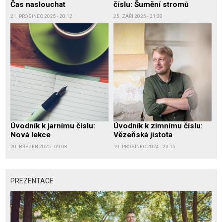
Čas naslouchat
číslu: Šumění stromů
21. PROSINEC 2025 - 20:12
25. ZÁŘÍ 2025 - 21:38
Úvodník k jarnímu číslu:
Úvodník k zimnímu číslu:
Nová lekce
Vězeňská jistota
20. BŘEZEN 2025 - 09:08
19. PROSINEC 2024 - 23:15
PREZENTACE