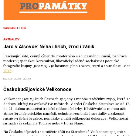
BARBARLETTER
AKTUALITY
Jaro v Alšovce: Něha i hřích, zrod i zánik
Fascinující sklo, cenný výběr děl moderního a současného umění, inspirace
moderní japonskou keramikou, filozoficky laděné sochařství i poetické
fotografie krajiny. Jaro v AJG je hostinou plnou barev, tvarů a souvislostí. Více
ZDE
.
04. 05. 2026 - 00:29
Českobudějovické Velikonoce
Velikonoce jsou v jižních Čechách spojeny s mnoha tradičními zvyky, které se
dodnes udržují na venkově i ve městech. V srdci Českého Krumlova se od 17.
do 21. dubna uskuteční tradiční velikonoční trhy. Návštěvníci si mohou užít
atmosféru historického náměstí, ochutnat regionální speciality a zakoupit
ručně vyráběné kraslice, pomlázky a další velikonoční dekorace. Velikonoční
jarmark vás čeká i na Toulavě nebo v Horní Plané.
Na Českobudějovicku se můžete těšit na Staročeské Velikonoce spojené s