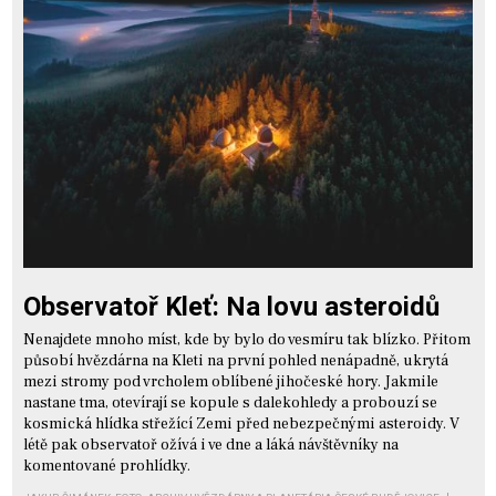
Observatoř Kleť: Na lovu asteroidů
Nenajdete mnoho míst, kde by bylo do vesmíru tak blízko. Přitom
působí hvězdárna na Kleti na první pohled nenápadně, ukrytá
mezi stromy pod vrcholem oblíbené jihočeské hory. Jakmile
nastane tma, otevírají se kopule s dalekohledy a probouzí se
kosmická hlídka střežící Zemi před nebezpečnými asteroidy. V
létě pak observatoř ožívá i ve dne a láká návštěvníky na
komentované prohlídky.