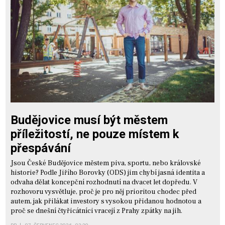
Budějovice musí být městem
příležitostí, ne pouze místem k
přespávání
Jsou České Budějovice městem piva, sportu, nebo královské
historie? Podle Jiřího Borovky (ODS) jim chybí jasná identita a
odvaha dělat koncepční rozhodnutí na dvacet let dopředu. V
rozhovoru vysvětluje, proč je pro něj prioritou chodec před
autem, jak přilákat investory s vysokou přidanou hodnotou a
proč se dnešní čtyřicátníci vracejí z Prahy zpátky na jih.