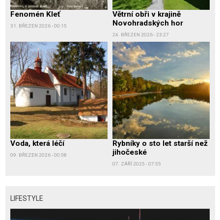
Fenomén Kleť
Větrní obři v krajině
Novohradských hor
31. BŘEZEN 2026 - 00:15
24. BŘEZEN 2026 - 23:27
Voda, která léčí
Rybníky o sto let starší než
jihočeské
09. BŘEZEN 2026 - 00:58
07. ZÁŘÍ 2025 - 07:55
LIFESTYLE