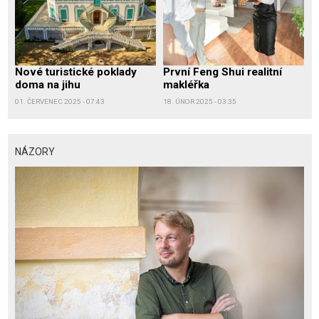
Nové turistické poklady
První Feng Shui realitní
doma na jihu
makléřka
01. ČERVENEC 2025 - 07:43
18. ÚNOR 2025 - 03:35
NÁZORY