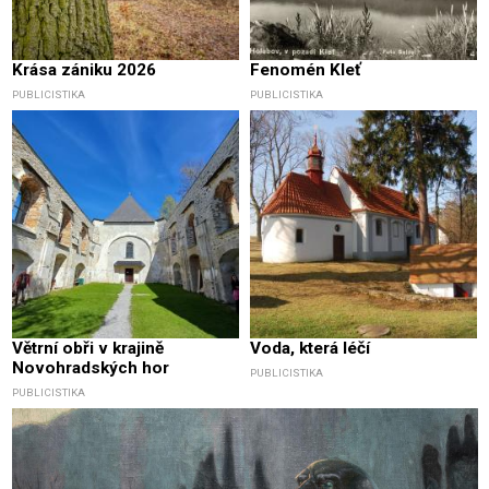
Krása zániku 2026
Fenomén Kleť
PUBLICISTIKA
PUBLICISTIKA
Větrní obři v krajině
Voda, která léčí
Novohradských hor
PUBLICISTIKA
PUBLICISTIKA