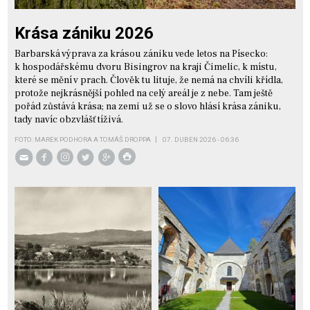
Krása zániku 2026
Barbarská výprava za krásou zániku vede letos na Písecko:
k hospodářskému dvoru Bisingrov na kraji Čimelic, k místu,
které se mění v prach. Člověk tu lituje, že nemá na chvíli křídla,
protože nejkrásnější pohled na celý areál je z nebe. Tam ještě
pořád zůstává krása; na zemi už se o slovo hlásí krása zániku,
tady navíc obzvlášť tíživá.
FOTO: MAREK PODHORA A TOMÁŠ DROPPA
07. DUBEN 2026 - 06:36