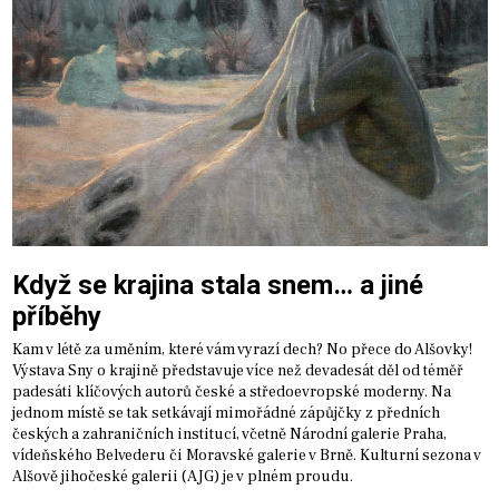
Když se krajina stala snem… a jiné
příběhy
Kam v létě za uměním, které vám vyrazí dech? No přece do Alšovky!
Výstava Sny o krajině představuje více než devadesát děl od téměř
padesáti klíčových autorů české a středoevropské moderny. Na
jednom místě se tak setkávají mimořádné zápůjčky z předních
českých a zahraničních institucí, včetně Národní galerie Praha,
vídeňského Belvederu či Moravské galerie v Brně. Kulturní sezona v
Alšově jihočeské galerii (AJG) je v plném proudu.