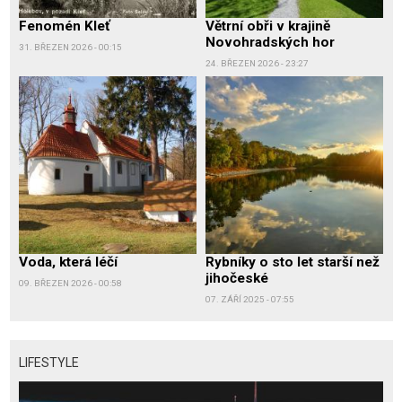
Fenomén Kleť
Větrní obři v krajině
Novohradských hor
31. BŘEZEN 2026 - 00:15
24. BŘEZEN 2026 - 23:27
Voda, která léčí
Rybníky o sto let starší než
jihočeské
09. BŘEZEN 2026 - 00:58
07. ZÁŘÍ 2025 - 07:55
LIFESTYLE