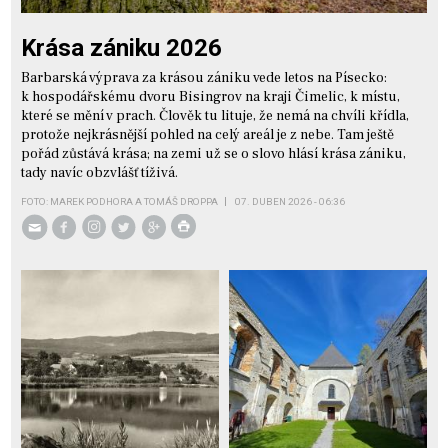
Krása zániku 2026
Barbarská výprava za krásou zániku vede letos na Písecko:
k hospodářskému dvoru Bisingrov na kraji Čimelic, k místu,
které se mění v prach. Člověk tu lituje, že nemá na chvíli křídla,
protože nejkrásnější pohled na celý areál je z nebe. Tam ještě
pořád zůstává krása; na zemi už se o slovo hlásí krása zániku,
tady navíc obzvlášť tíživá.
FOTO: MAREK PODHORA A TOMÁŠ DROPPA
07. DUBEN 2026 - 06:36