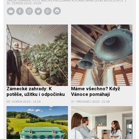
JAKUB ŠIMÁNEK, FOTO: ARCHIV HVĚZDÁRNY A PLANETÁRIA ČESKÉ BUDĚJOVICE
30. ČERVEN 2026 - 05:09
Zámecké zahrady: K
Máme všechno? Když
potěše, užitku i odpočinku
Vánoce pomáhají
09. DUBEN 2026 - 14:26
31. PROSINEC 2025 - 22:28