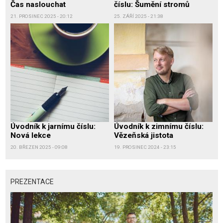
Čas naslouchat
číslu: Šumění stromů
21. PROSINEC 2025 - 20:12
25. ZÁŘÍ 2025 - 21:38
Úvodník k jarnímu číslu:
Úvodník k zimnímu číslu:
Nová lekce
Vězeňská jistota
20. BŘEZEN 2025 - 09:08
19. PROSINEC 2024 - 23:15
PREZENTACE