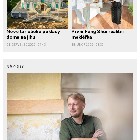
Nové turistické poklady
První Feng Shui realitní
doma na jihu
makléřka
01. ČERVENEC 2025 - 07:43
18. ÚNOR 2025 - 03:35
NÁZORY