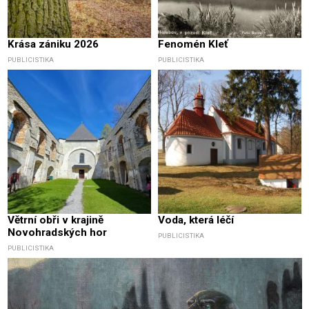
Krása zániku 2026
Fenomén Kleť
PUBLICISTIKA
PUBLICISTIKA
Větrní obři v krajině
Voda, která léčí
Novohradských hor
PUBLICISTIKA
PUBLICISTIKA