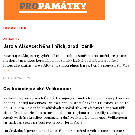
BARBARLETTER
AKTUALITY
Jaro v Alšovce: Něha i hřích, zrod i zánik
Fascinující sklo, cenný výběr děl moderního a současného umění, inspirace
moderní japonskou keramikou, filozoficky laděné sochařství i poetické
fotografie krajiny. Jaro v AJG je hostinou plnou barev, tvarů a souvislostí. Více
ZDE
.
04. 05. 2026 - 00:29
Českobudějovické Velikonoce
Velikonoce jsou v jižních Čechách spojeny s mnoha tradičními zvyky, které se
dodnes udržují na venkově i ve městech. V srdci Českého Krumlova se od 17.
do 21. dubna uskuteční tradiční velikonoční trhy. Návštěvníci si mohou užít
atmosféru historického náměstí, ochutnat regionální speciality a zakoupit
ručně vyráběné kraslice, pomlázky a další velikonoční dekorace. Velikonoční
jarmark vás čeká i na Toulavě nebo v Horní Plané.
Na Českobudějovicku se můžete těšit na Staročeské Velikonoce spojené s