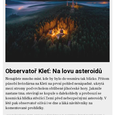
Observatoř Kleť: Na lovu asteroidů
Nenajdete mnoho míst, kde by bylo do vesmíru tak blízko. Přitom
působí hvězdárna na Kleti na první pohled nenápadně, ukrytá
mezi stromy pod vrcholem oblíbené jihočeské hory. Jakmile
nastane tma, otevírají se kopule s dalekohledy a probouzí se
kosmická hlídka střežící Zemi před nebezpečnými asteroidy. V
létě pak observatoř ožívá i ve dne a láká návštěvníky na
komentované prohlídky.