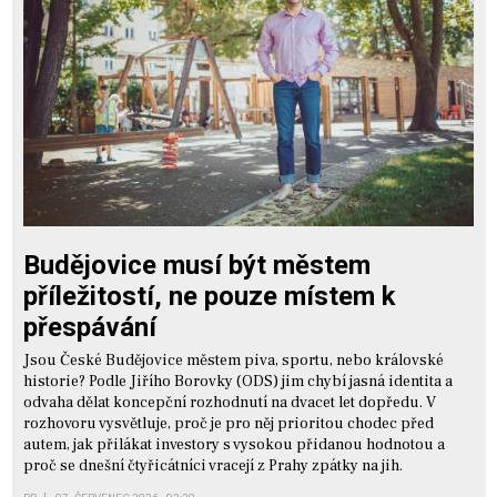
Budějovice musí být městem
příležitostí, ne pouze místem k
přespávání
Jsou České Budějovice městem piva, sportu, nebo královské
historie? Podle Jiřího Borovky (ODS) jim chybí jasná identita a
odvaha dělat koncepční rozhodnutí na dvacet let dopředu. V
rozhovoru vysvětluje, proč je pro něj prioritou chodec před
autem, jak přilákat investory s vysokou přidanou hodnotou a
proč se dnešní čtyřicátníci vracejí z Prahy zpátky na jih.