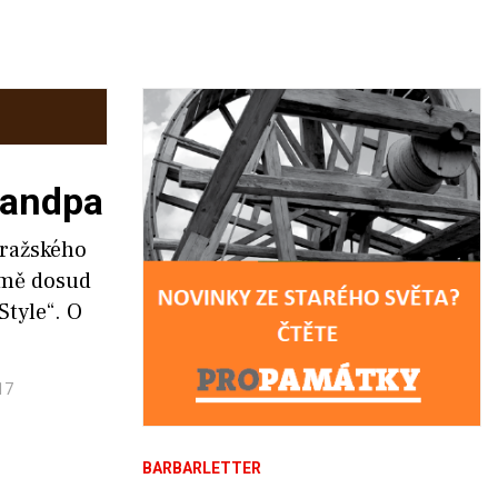
randpa
pražského
 mě dosud
Style“. O
17
BARBARLETTER