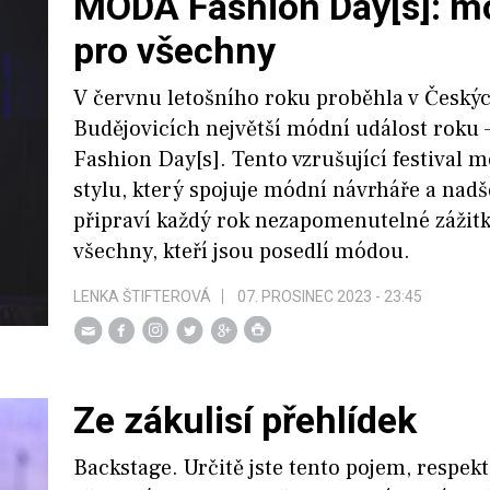
MODA Fashion Day[s]: m
pro všechny
V červnu letošního roku proběhla v Český
Budějovicích největší módní událost roku
Fashion Day[s]. Tento vzrušující festival 
stylu, který spojuje módní návrháře a nad
připraví každý rok nezapomenutelné zážit
všechny, kteří jsou posedlí módou.
LENKA ŠTIFTEROVÁ
07. PROSINEC 2023 - 23:45
Ze zákulisí přehlídek
Backstage. Určitě jste tento pojem, respekt