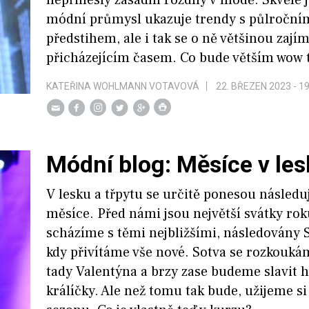
módní průmysl ukazuje trendy s půlroční
předstihem, ale i tak se o ně většinou zají
přicházejícím časem. Co bude větším wow
KATEŘINA WOHLMANN VOTAVOVÁ
22. BŘEZEN 2023 - 1
Módní blog: Měsíce v le
V lesku a třpytu se určitě ponesou následuj
měsíce. Před námi jsou největší svátky rok
scházíme s těmi nejbližšími, následovány 
kdy přivítáme vše nové. Sotva se rozkouk
tady Valentýna a brzy zase budeme slavit h
králíčky. Ale než tomu tak bude, užijeme s