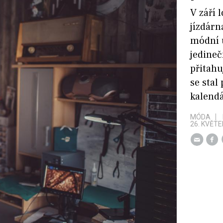
V září
jízdárn
módní 
jedineč
přitahu
se stal
kalendá
MÓDA
26. KVĚTE