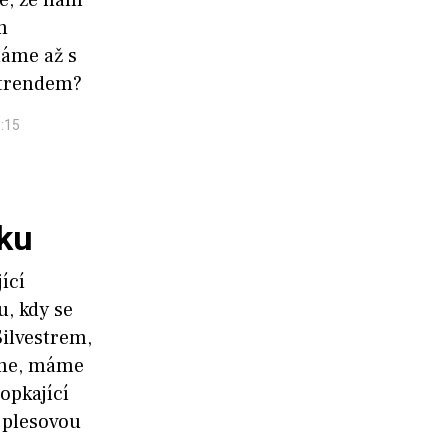
m
máme až s
 trendem?
9:15
sku
ící
u, kdy se
Silvestrem,
áme, máme
opkající
i plesovou