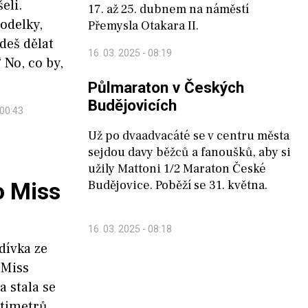
šeli.
17. až 25. dubnem na náměstí
modelky,
Přemysla Otakara II.
deš dělat
16. 03. 2025 - 08:19
 No, co by,
Půlmaraton v Českých
Budějovicích
 00:43
Už po dvaadvacáté se v centru města
sejdou davy běžců a fanoušků, aby si
užily Mattoni 1/2 Maraton České
o Miss
Budějovice. Poběží se 31. května.
16. 03. 2025 - 08:18
dívka ze
 Miss
 stala se
ntimetrů,