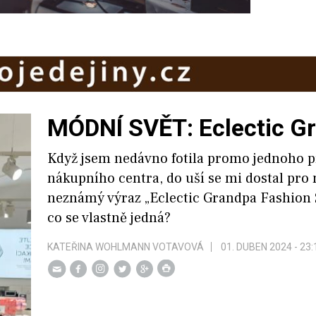
MÓDNÍ SVĚT: Eclectic G
Když jsem nedávno fotila promo jednoho 
nákupního centra, do uší se mi dostal pro
neznámý výraz „Eclectic Grandpa Fashion 
co se vlastně jedná?
KATEŘINA WOHLMANN VOTAVOVÁ
01. DUBEN 2024 - 23: