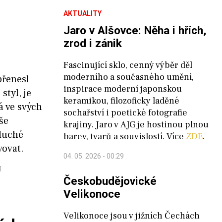
AKTUALITY
Jaro v Alšovce: Něha i hřích,
zrod i zánik
Fascinující sklo, cenný výběr děl
moderního a současného umění,
přenesl
inspirace moderní japonskou
styl, je
keramikou, filozoficky laděné
já ve svých
sochařství i poetické fotografie
še
krajiny. Jaro v AJG je hostinou plnou
duché
barev, tvarů a souvislostí. Více
ZDE
.
vovat.
04. 05. 2026 - 00:29
1
Českobudějovické
Velikonoce
Velikonoce jsou v jižních Čechách