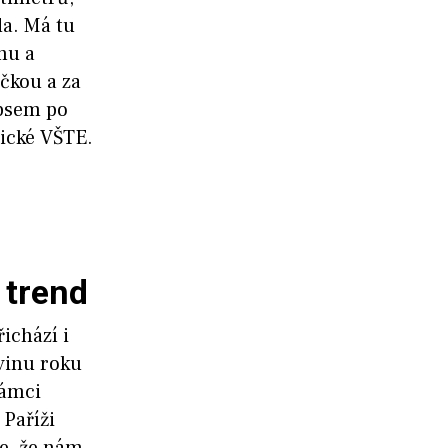
da. Má tu
nu a
ičkou a za
 psem po
vické VŠTE.
 trend
ichází i
vinu roku
rámci
Paříži
je, že nám