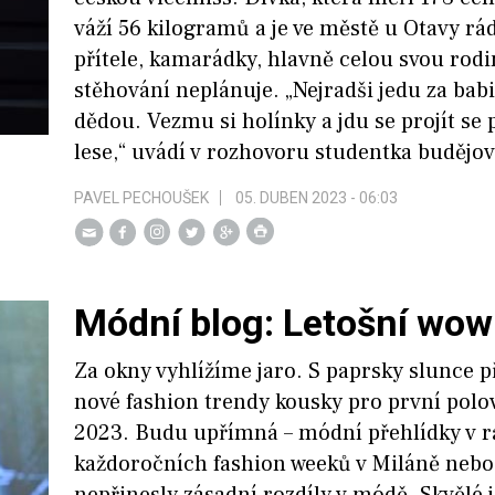
váží 56 kilogramů a je ve městě u Otavy rá
přítele, kamarádky, hlavně celou svou rodi
stěhování neplánuje. „Nejradši jedu za bab
dědou. Vezmu si holínky a jdu se projít se
lese,“ uvádí v rozhovoru studentka budějo
PAVEL PECHOUŠEK
05. DUBEN 2023 - 06:03
Módní blog: Letošní wow
Za okny vyhlížíme jaro. S paprsky slunce př
nové fashion trendy kousky pro první polo
2023. Budu upřímná – módní přehlídky v 
každoročních fashion weeků v Miláně nebo 
nepřinesly zásadní rozdíly v módě. Skvělé 