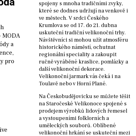
óda
spojeny s mnoha tradičními zvyky,
které se dodnes udržují na venkově i
ve městech. V srdci Českého
Krumlova se od 17. do 21. dubna
ch
uskuteční tradiční velikonoční trhy.
 – MODA
Návštěvníci si mohou užít atmosféru
módy a
historického náměstí, ochutnat
šence,
regionální speciality a zakoupit
ky pro
ručně vyráběné kraslice, pomlázky a
další velikonoční dekorace.
Velikonoční jarmark vás čeká i na
Toulavě nebo v Horní Plané.
Na Českobudějovicku se můžete těšit
na Staročeské Velikonoce spojené s
prodejem výrobků lidových řemesel
a vystoupeními folklorních a
uměleckých souborů. Oblíbené
ive
velikonoční hrkání se uskuteční mezi