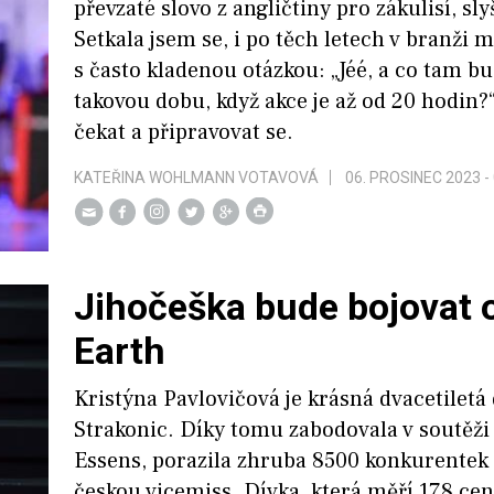
převzaté slovo z angličtiny pro zákulisí, sly
Setkala jsem se, i po těch letech v branži 
s často kladenou otázkou: „Jéé, a co tam bu
takovou dobu, když akce je až od 20 hodin?“
čekat a připravovat se.
KATEŘINA WOHLMANN VOTAVOVÁ
06. PROSINEC 2023 -
Jihočeška bude bojovat 
Earth
Kristýna Pavlovičová je krásná dvacetiletá 
Strakonic. Díky tomu zabodovala v soutěži
Essens, porazila zhruba 8500 konkurentek a
českou vicemiss. Dívka, která měří 178 ce