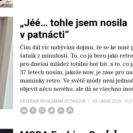
„Jéé… tohle jsem nosila
v patnácti“
Čím dál víc nabývám dojmu, že se ke mně 
šatník z minulosti. To, co já beru jako retro 
pro dnešní mládež totální hot hit, a to, co 
37 letech nosím, jakože wow, je zase pro na
maminky retro. Ve světě módy není jedno
objevit něco nového, ale dá se všechno ino
KATEŘINA WOHLMANN VOTAVOVÁ
09. ÚNOR 2024 - 15:5