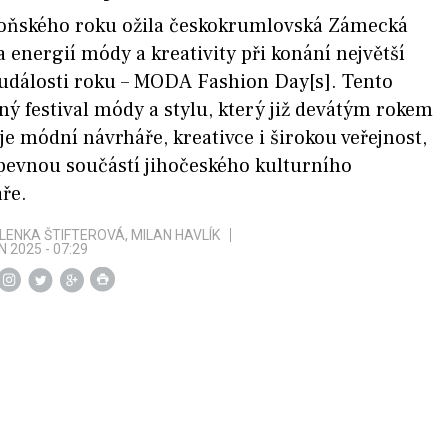
 loňského roku ožila českokrumlovská Zámecká
a energií módy a kreativity při konání největší
události roku – MODA Fashion Day[s]. Tento
ný festival módy a stylu, který již devátým rokem
je módní návrháře, kreativce i širokou veřejnost,
 pevnou součástí jihočeského kulturního
ře.
LENKA ŠTIFTEROVÁ, MILAN HAVLÍK
N 2025 - 07:29