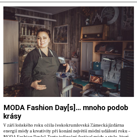
MODA Fashion Day[s]… mnoho podob
krásy
V září loňského roku ožila českokrumlovská Zámecká jízdárna
energií módy a kreativity při konání největší módní události roku –
MODA Fashion Day[s]. Tento jedinečný festival módy a stylu, který