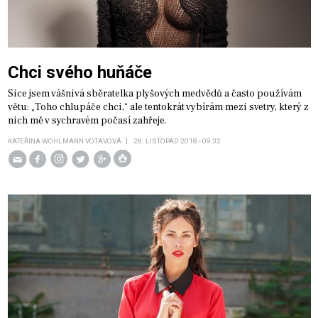
Chci svého huňáče
Sice jsem vášnivá sběratelka plyšových medvědů a často používám
větu: „Toho chlupáče chci,“ ale tentokrát vybírám mezi svetry, který z
nich mě v sychravém počasí zahřeje.
KATEŘINA WOHLMANN VOTAVOVÁ
28. LISTOPAD 2018 - 09:32