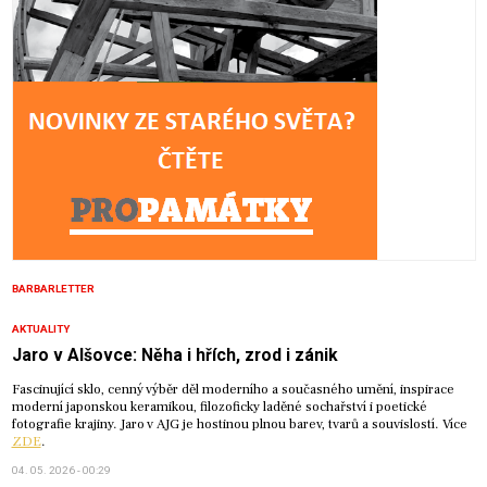
BARBARLETTER
AKTUALITY
Jaro v Alšovce: Něha i hřích, zrod i zánik
Fascinující sklo, cenný výběr děl moderního a současného umění, inspirace
moderní japonskou keramikou, filozoficky laděné sochařství i poetické
fotografie krajiny. Jaro v AJG je hostinou plnou barev, tvarů a souvislostí. Více
ZDE
.
04. 05. 2026 - 00:29