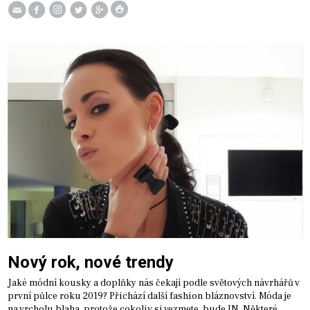
Nový rok, nové trendy
Jaké módní kousky a doplňky nás čekají podle světových návrhářů v
první půlce roku 2019? Přichází další fashion bláznovství. Móda je
na vrcholu blaha, protože cokoliv si vezmete, bude IN. Některé