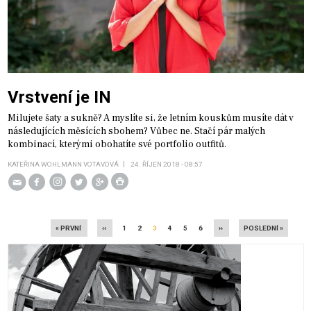
Vrstvení je IN
Milujete šaty a sukně? A myslíte si, že letním kouskům musíte dát v
následujících měsících sbohem? Vůbec ne. Stačí pár malých
kombinací, kterými obohatíte své portfolio outfitů.
KATEŘINA WOHLMANN VOTAVOVÁ
24. ŘÍJEN 2018 - 08:57
FIRST
PŘEDCHOZÍ
PAGE
PAGE
AKTUÁLNÍ
PAGE
PAGE
PAGE
NÁSLEDUJÍCÍ
LAST
Pagination
« PRVNÍ
‹‹
1
2
3
4
5
6
››
POSLEDNÍ »
PAGE
STRÁNKA
STRÁNKA
STRÁNKA
PAGE