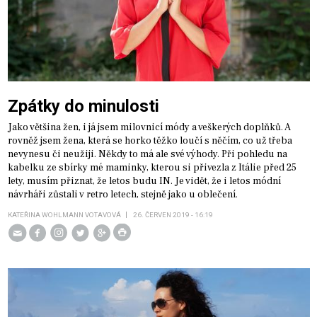
Zpátky do minulosti
Jako většina žen, i já jsem milovnicí módy a veškerých doplňků. A
rovněž jsem žena, která se horko těžko loučí s něčím, co už třeba
nevynesu či neužiji. Někdy to má ale své výhody. Při pohledu na
kabelku ze sbírky mé maminky, kterou si přivezla z Itálie před 25
lety, musím přiznat, že letos budu IN. Je vidět, že i letos módní
návrháři zůstali v retro letech, stejně jako u oblečení.
KATEŘINA WOHLMANN VOTAVOVÁ
26. ČERVEN 2019 - 16:19