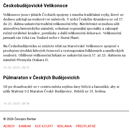
Českobudějovické Velikonoce
Velikonoce jsou v jižních Čechách spojeny s mnoha tradičními zvyky, které se
dodnes udržují na venkově i ve městech. V srdci Českého Krumlova se od 17.
do 21. dubna uskuteční tradiční velikonoční trhy. Návštěvníci si mohou užít
atmosféru historického náměstí, ochutnat regionální speciality a zakoupit
ručně vyráběné kraslice, pomlázky a další velikonoční dekorace. Velikonoční
jarmark vás čeká i na Toulavě nebo v Horní Plané.
Na Českobudějovicku se můžete těšit na Staročeské Velikonoce spojené s
prodejem výrobků lidových řemesel a vystoupeními folklorních a uměleckých
souborů. Oblíbené velikonoční hrkání se uskuteční mezi 17. až 25. dubnem na
náměstí Přemysla Otakara II.
16. 03. 2025 - 08:19
Půlmaraton v Českých Budějovicích
Už po dvaadvacáté se v centru města sejdou davy běžců a fanoušků, aby si
užily Mattoni 1/2 Maraton České Budějovice. Poběží se 31. května.
16. 03. 2025 - 08:18
© 2026 Časopis Barbar
Menu
ADRESY
BARBAR
KDE KOUPIT
REKLAMA
PŘEDPLATNÉ