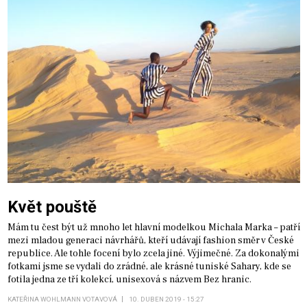
Květ pouště
Mám tu čest být už mnoho let hlavní modelkou Michala Marka – patří
mezi mladou generaci návrhářů, kteří udávají fashion směr v České
republice. Ale tohle focení bylo zcela jiné. Výjimečné. Za dokonalými
fotkami jsme se vydali do zrádné, ale krásné tuniské Sahary, kde se
fotila jedna ze tří kolekcí, unisexová s názvem Bez hranic.
KATEŘINA WOHLMANN VOTAVOVÁ
10. DUBEN 2019 - 15:27