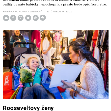
outfity by naše babičky nepochopily, a přesto bude opět frčet retro.
KATEŘINA WOHLMANN VOTAVOVÁ
19. ÚNOR 2019 - 10:26
Rooseveltovy ženy