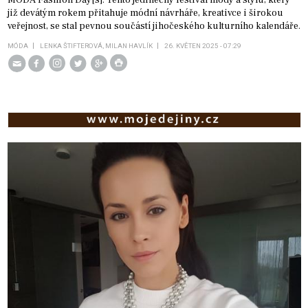
již devátým rokem přitahuje módní návrháře, kreativce i širokou
veřejnost, se stal pevnou součástí jihočeského kulturního kalendáře.
MÓDA
LENKA ŠTIFTEROVÁ, MILAN HAVLÍK
26. KVĚTEN 2025 - 07:29