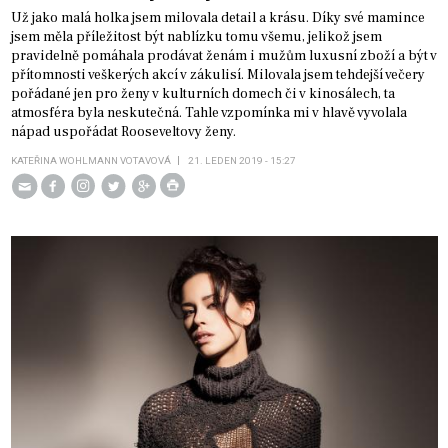
Už jako malá holka jsem milovala detail a krásu. Díky své mamince
jsem měla příležitost být nablízku tomu všemu, jelikož jsem
pravidelně pomáhala prodávat ženám i mužům luxusní zboží a být v
přítomnosti veškerých akcí v zákulisí. Milovala jsem tehdejší večery
pořádané jen pro ženy v kulturních domech či v kinosálech, ta
atmosféra byla neskutečná. Tahle vzpomínka mi v hlavě vyvolala
nápad uspořádat Rooseveltovy ženy.
KATEŘINA WOHLMANN VOTAVOVÁ
21. LEDEN 2019 - 15:27